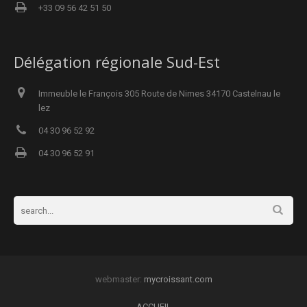
+33 09 56 42 51 50
Délégation régionale Sud-Est
Immeuble le François 305 Route de Nimes 34170 Castelnau le
lez
04 30 96 52 92
04 30 96 52 91
webmaster:
mycroissant.com
ACCUEIL